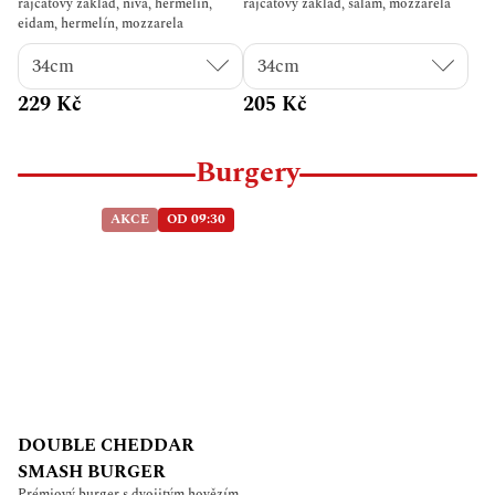
rajčatový základ, niva, hermelín,
rajčatový základ, salám, mozzarela
eidam, hermelín, mozzarela
229 Kč
205 Kč
Burgery
AKCE
OD 09:30
DOUBLE CHEDDAR
SMASH BURGER
Prémiový burger s dvojitým hovězím