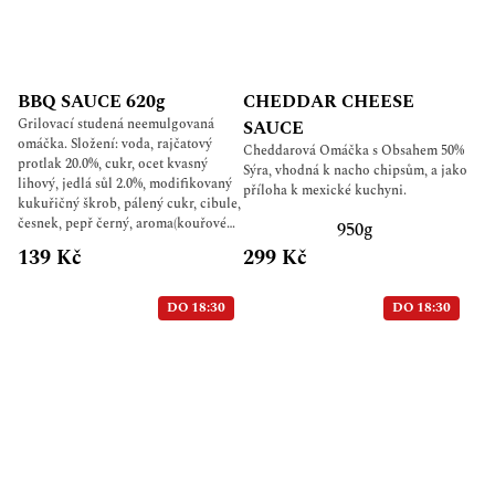
BBQ SAUCE 620g
CHEDDAR CHEESE
Grilovací studená neemulgovaná
SAUCE
omáčka. Složení: voda, rajčatový
Cheddarová Omáčka s Obsahem 50%
protlak 20.0%, cukr, ocet kvasný
Sýra, vhodná k nacho chipsům, a jako
lihový, jedlá sůl 2.0%, modifikovaný
příloha k mexické kuchyni.
kukuřičný škrob, pálený cukr, cibule,
česnek, pepř černý, aroma(kouřové
950g
aroma), konzervant: sorban draselný
139 Kč
299 Kč
DO 18:30
DO 18:30