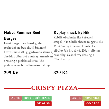
Naked Summer Beef
Replay snack kyblík
Kyblík obsahuje: 4ks kuřecích
Burger
stripsů, 4ks Chilli cheese nuggets 4ks
Letní burger bez housky, ale
Mini Smoky Cheese Donuts 8ks
rozhodně ne bez chuti! Šťavnaté
cibulových kroužků, 200gr julienne
hovězí maso 200 g, grilovaná slanina,
hranolky. Česnekový dresing a
cheddar, cibulové chutney, American
Cheddar dip.
dressing a pickles okurka. Vše
podávané na bohatém mixu listových
salátů s ředkvičkou, granátovým
299 Kč
329 Kč
jablkem, pečenou hruškou,
microgreens, cherry rajčaty, volským
okem a mozzarella třešničkami.
CRISPY PIZZA
Lehký, svěží, ale pořád pořádně
našlapaný burger pro léto.
AKCE
DOPORUČUJEME
AKCE
NOVINKA
OD 09:30
OD 09:30