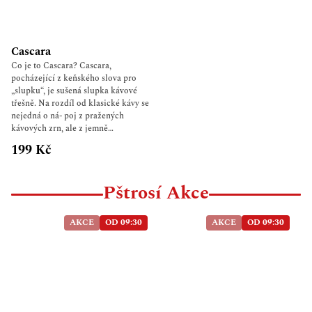
Cascara
Co je to Cascara? Cascara,
pocházející z keňského slova pro
„slupku“, je sušená slupka kávové
třešně. Na rozdíl od klasické kávy se
nejedná o ná- poj z pražených
kávových zrn, ale z jemně
fermentovaných a sušených slupek.
199 Kč
Cascara kombinuje nejlepší ze světa
kávy a čaje – má přirozeně ovocnou
chuť, je leh- ká, osvěžující a obsahuje
Pštrosí Akce
přirozený kofein. Její jemná sladkost
a chuťový profil z ní činí ideální
volbu pro ty, kteří hledají alternativu
AKCE
OD 09:30
AKCE
OD 09:30
ke klasické kávě nebo běžnému čaji.
Odkud pochází naše cascara? Naše
cascara pochází výhradně z pečlivě
vybraných farem ve Střední Americe
a východní Africe, kde se zpracovává
podle tradičních metod s
maximálním důrazem na kvalitu,