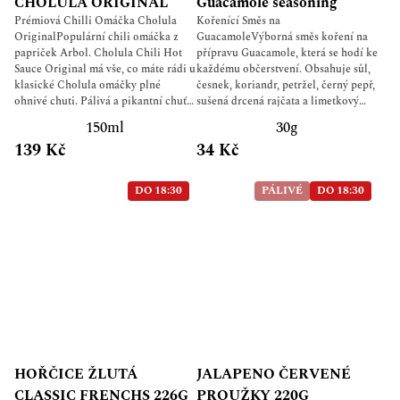
CHOLULA ORIGINAL
Guacamole seasoning
modifikovaný škrob, zahušťovadla
Prémiová Chilli Omáčka Cholula
Kořenící Směs na
(guma guar, xanthan), koncentrát z
OriginalPopulární chili omáčka z
GuacamoleVýborná směs koření na
rajčat, jedlá sůl, sýrové aroma
papriček Arbol. Cholula Chili Hot
přípravu Guacamole, která se hodí ke
(obsahuje mléko), aroma z papriky,
Sauce Original má vše, co máte rádi u
každému občerstvení. Obsahuje sůl,
regulátory kyselosti (kyselina
klasické Cholula omáčky plné
česnek, koriandr, petržel, černý pepř,
citronová, kyselina mléčná),
ohnivé chuti. Pálivá a pikantní chuť
sušená drcená rajčata a limetkový
hydrolyzovaná sójová bílkovina,
vyvolává neuvěřitelně skvělý pocit.
extrakt.
hydrolyzovaná pšeničná bílkovina,
150ml
30g
koření (chilli, černý pepř),
139 Kč
34 Kč
konzervant (sorban draselný), barvivo
(karoteny). Alergeny: Obsahuje
Mléko Použití: Do Salsa Cheese Dip
DO 18:30
PÁLIVÉ
DO 18:30
si můžete namáčet kukuřičné tortilla
chipsy, nebo slané tyčinky, nebo
třeba kousky zeleniny. Obsah balení:
470 g Země původu: Belgie
HOŘČICE ŽLUTÁ
JALAPENO ČERVENÉ
CLASSIC FRENCHS 226G
PROUŽKY 220G