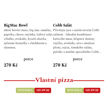
BigMac Bowl
Cobb Salát
mleté hovězí maso, big mac omáčka,
Přivítejte jaro s naším novým Cobb
paprika, cherry rajčátka, ledový salát,
salátem – lahodná kombinace
cibulka, avokádo, kyselá okurka,
kuřecího masa, křupavé slaniny,
julienne hranolky s cheddarem a
vajíčka, avokáda, sýra s modrou
slaninou.
plísní, rajčat, římského salátu,
pažitky a našeho speciálního Cobb
dresinku. Kuřecí prso, slanina,
porce
porce
vajíčko, avokádo, sýr s modrou
270 Kč
270 Kč
plísní, rajčata, římský salát, pažitka,
Cobb dresink.
Vlastní pizza
NOVINKA
OD 09:30
NOVINKA
OD 09:30