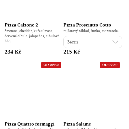
Pizza Calzone 2
Pizza Prosciutto Cotto
Smetana, cheddar, kuřecí maso,
rajčatový základ, šunka, mozzarela.
červená cibule, jalapeňos, cibulové
bbq.
234 Kč
215 Kč
OD 09:30
OD 09:30
Pizza Quattro formaggi
Pizza Salame