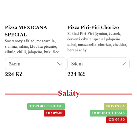
klasiku.
Pizza MEXICANA
Pizza Piri-Piri Chorizo
Základ Piri-Piri (tymián, česnek,
SPECIAL
červená cibule, speciál jalapeňo
Smetanový základ, mozzarella,
salsa), mozzarella, chorizo, cheddar,
slanina, salám, klobása picante,
beraní rohy.
cibule, chilli, jalapeño, kukuřice
224 Kč
224 Kč
Saláty
DOPORUČUJEME
NOVINKA
OD 09:30
DOPORUČUJEME
OD 09:30