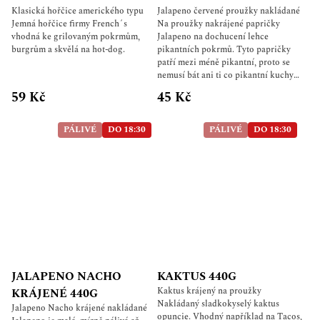
Klasická hořčice amerického typu
Jalapeno červené proužky nakládané
Jemná hořčice firmy French´s
Na proužky nakrájené papričky
vhodná ke grilovaným pokrmům,
Jalapeno na dochucení lehce
burgrům a skvělá na hot-dog.
pikantních pokrmů. Tyto papričky
patří mezi méně pikantní, proto se
nemusí bát ani ti co pikantní kuchyni
příliš nemusí. Dodávají vašemu
59 Kč
45 Kč
pokrmu pikantnost, chuť a bravu.
Pálivost Jalapeno papričky je 2.500
SH Složení: Červené chilli Jalapeňa
PÁLIVÉ
DO 18:30
PÁLIVÉ
DO 18:30
krájené na proužky, voda, ocet,
mrkev, cibule, sůl a koření, rostlinný
olej, koření Může obsahovat: Lepek
Použití: Používá se k přípravě
červené salsy, jako aromatická
kořeněná omáčka ke grilovanému
masu nebo rybám, nebo k dochucení
a obarvení rýže. Obsah balení: 220 g
JALAPENO NACHO
KAKTUS 440G
Kaktus krájený na proužky
KRÁJENÉ 440G
Nakládaný sladkokyselý kaktus
Jalapeno Nacho krájené nakládané
opuncie. Vhodný například na Tacos,