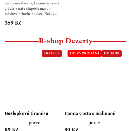
grilovaná slanina, karamelizovaná
cibule a naše chipotle mayo v
máslové brioche housce. Každý
burger připravujeme čerstvě na
359 Kč
rozpáleném grilu, aby maso mělo
typickou křupavou smash krustu a
zůstalo šťavnaté uvnitř. ? K burgeru
R-shop Dezerty
dostaneš julienne hranolky zdarma.
Složení: 3×100 g smash beef cheddar
grilovaná slanina grilovaná cibule
DO 18:30
DO VYPRODÁNÍ
DO 18:30
chipotle mayo brioche houska ?
Replay’s burger, který zasytí.
Bezlepkové tiramisu
Panna Cotta s malinami
porce
porce
89 Kč
89 Kč