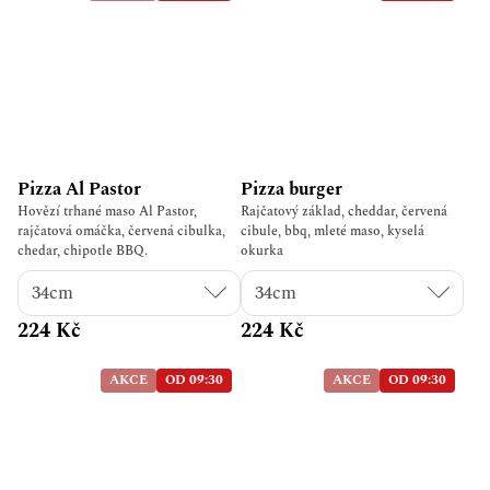
Pizza Al Pastor
Pizza burger
Hovězí trhané maso Al Pastor,
Rajčatový základ, cheddar, červená
rajčatová omáčka, červená cibulka,
cibule, bbq, mleté maso, kyselá
chedar, chipotle BBQ.
okurka
224 Kč
224 Kč
AKCE
OD 09:30
AKCE
OD 09:30