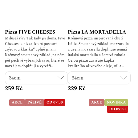
Pizza FIVE CHEESES
Pizza LA MORTADELLA
Miluješ sýr? Tak tady jsi doma. Five
Krémová pizza inspirovaná chutí
Cheeses je pizza, která posouvá
Itálie. Smetanový základ, mozzarella
„sýrovou klasiku“ úplně jinam.
a uzená mozzarella doplňuje jemná
Krémový smetanový základ, na něm
italská mortadella a čerstvá rukola.
pět pečlivě vybraných sýrů, které se
Celou pizzu završuje kapka
navzájem doplňují a vytváří
kvalitního olivového oleje, sůl a
dokonale vyváženou chuť – od jemné
čerstvě mletý pepř. Pizza La
a vláčné až po výraznou a lehce
Mortadella je dokonale vyvážená
pikantní. ? Složení: Mozzarella fior
kombinace krémové chuti, jemného
259 Kč
229 Kč
di latte Ricotta fior di latte Niva
masa a svěží rukoly.
Parmezán Cheddar ? vše na
smetanovém základu ? Chuťový
AKCE
PÁLIVÉ
OD 09:30
AKCE
NOVINKA
profil: Jemná, krémová, lehce slaná,
OD 09:30
výrazná… Každé sousto chutná
trochu jinak – ale pokaždé dokonale.
✋ Proč ji chceš: Pět sýrů = hi five
chutí v jednom soustu Ideální pro
všechny, kdo chtějí něco víc než