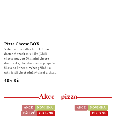
Pizza Cheese BOX
Vyber si pizzu dle chuti, k tomu
dostaneš snack mix 15ks (Chili
cheese nuggets 5ks, mini cheese
donuts 5ks, cheddar cheese jalapeňo
5ks) a na konec si vyber přílohu a
taky jestli chceš plněný okraj u pizzy!
Ke každému boxu navíc česnekový a
405 Kč
BBQ dresink.
Akce - pizza
AKCE
NOVINKA
AKCE
NOVINKA
PÁLIVÉ
OD 09:30
OD 09:30