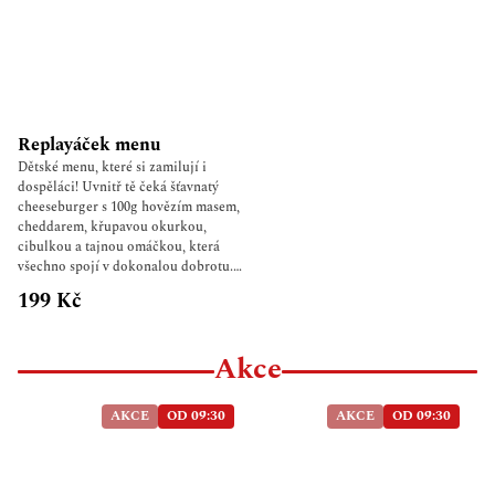
hydratace – Lehký ovocný nálev
přirozeně stimulu- je trávení,
podporuje detoxikaci a současně
skvěle hydratuje. Nezapomenutelný
chuťový zážitek – Chuť cascarového
nápoje je skutečným překvapením
pro smysly. Připomíná kombinaci
Replayáček menu
šípku, sušených fíků, ibišku nebo
Dětské menu, které si zamilují i
lehce karamelizovaného jablka s
dospěláci! Uvnitř tě čeká šťavnatý
jemnými tóny čokolády a koření.
cheeseburger s 100g hovězím masem,
cheddarem, křupavou okurkou,
cibulkou a tajnou omáčkou, která
všechno spojí v dokonalou dobrotu.
K tomu 100g hranolek, kečup
199 Kč
HELLMANN’S v praktickém
pytlíčku, Capri-Sun na osvěžení a
hlavně... PŘEKVAPENÍ uvnitř!
Akce
Hračka zdarma! BUN knedlíčky!
AKCE
OD 09:30
AKCE
OD 09:30