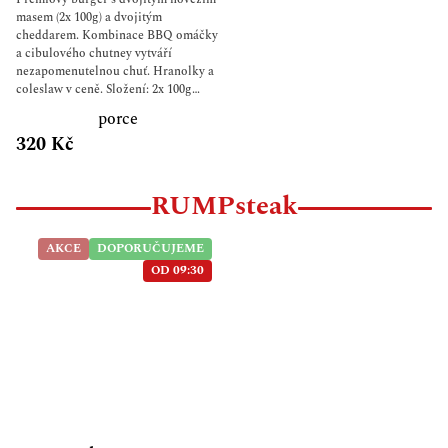
masem (2x 100g) a dvojitým
cheddarem. Kombinace BBQ omáčky
a cibulového chutney vytváří
nezapomenutelnou chuť. Hranolky a
coleslaw v ceně. Složení: 2x 100g
mleté hovězí maso 2x cheddar
porce
cibulové chutney BBQ omáčka
320 Kč
Coleslaw salát Julienne hranolky
GRÁTIS
RUMPsteak
AKCE
DOPORUČUJEME
OD 09:30