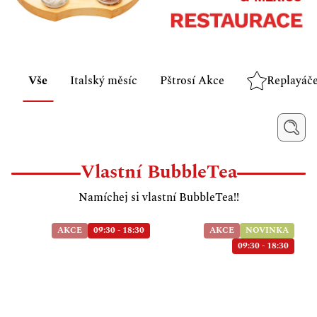
Vše
Italský měsíc
Pštrosí Akce
Replayáč
Vlastní BubbleTea
Namíchej si vlastní BubbleTea!!
AKCE
09:30 - 18:30
AKCE
NOVINKA
09:30 - 18:30