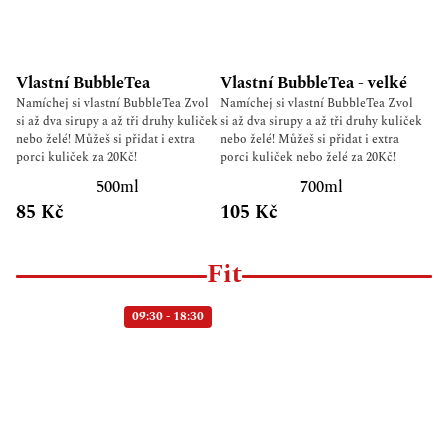
Vlastní BubbleTea
Vlastní BubbleTea - velké
Namíchej si vlastní BubbleTea Zvol
Namíchej si vlastní BubbleTea Zvol
si až dva sirupy a až tři druhy kuliček
si až dva sirupy a až tři druhy kuliček
nebo želé! Můžeš si přidat i extra
nebo želé! Můžeš si přidat i extra
porci kuliček za 20Kč!
porci kuliček nebo želé za 20Kč!
500ml
700ml
85 Kč
105 Kč
Fit
09:30 - 18:30