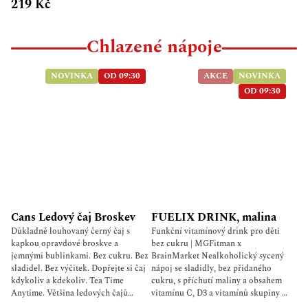
219 Kč
Chlazené nápoje
NOVINKA
OD 09:30
AKCE
NOVINKA
OD 09:30
Cans Ledový čaj Broskev
FUELIX DRINK, malina
Důkladně louhovaný černý čaj s
Funkční vitamínový drink pro děti
kapkou opravdové broskve a
bez cukru | MGFitman x
jemnými bublinkami. Bez cukru. Bez
BrainMarket Nealkoholický sycený
sladidel. Bez výčitek. Dopřejte si čaj
nápoj se sladidly, bez přidaného
kdykoliv a kdekoliv. Tea Time
cukru, s příchutí maliny a obsahem
Anytime. Většina ledových čajů
vitamínu C, D3 a vitamínů skupiny B.
znamená hromadu cukru, sladidel a
Složení: voda, oxid uhličitý, sladidlo: