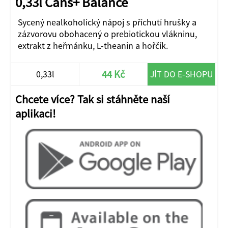
0,33l Cans+ Balance
Sycený nealkoholický nápoj s příchutí hrušky a
zázvorovu obohacený o prebiotickou vlákninu,
extrakt z heřmánku, L-theanin a hořčík.
44 Kč
0,33l
JÍT DO E-SHOPU
Chcete více? Tak si stáhněte naší
aplikaci!