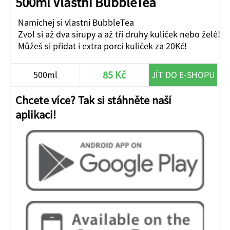
500ml Vlastní BubbleTea
Namíchej si vlastní BubbleTea
Zvol si až dva sirupy a až tři druhy kuliček nebo želé!
Můžeš si přidat i extra porci kuliček za 20Kč!
85 Kč
500ml
JÍT DO E-SHOPU
Chcete více? Tak si stáhněte naší
aplikaci!