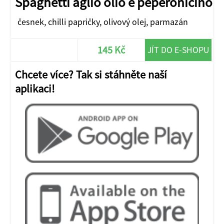
Spaghetti aglio olio e peperonicino
česnek, chilli papričky, olivový olej, parmazán
145 Kč
JÍT DO E-SHOPU
Chcete více? Tak si stáhněte naší
aplikaci!